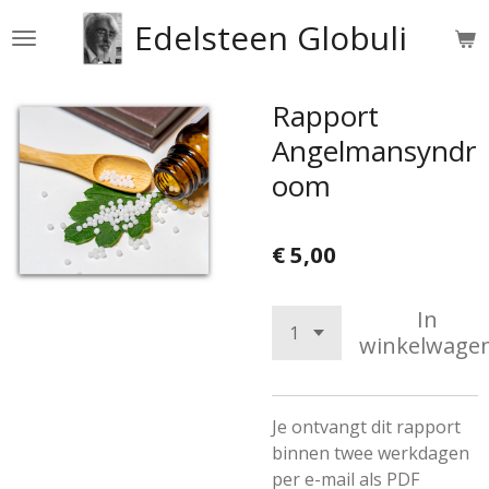
Ga
Edelsteen Globuli
direct
naar
de
Rapport
hoofdinhoud
Angelmansyndr
oom
€ 5,00
In
winkelwage
Je ontvangt dit rapport
binnen twee werkdagen
per e-mail als PDF