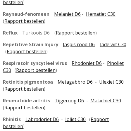
bestellen
)
Raynaud-fenomeen
Melaniet D6
-
Hematiet C30
(
Rapport bestellen
)
Reflux
Turkoois D6 (
Rapport bestellen
)
Repetitive Strain Injury
Jaspis rood D6
-
Jade wit C30
(
Rapport bestellen
)
Respiratoir syncytieel virus
Rhodoniet D6
-
Pinoliet
C30
(
Rapport bestellen
)
Retinitis pigmentosa
Metagabbro D6
-
Ulexiet C30
(
Rapport bestellen
)
Reumatoïde artritis
Tijgeroog D6
-
Malachiet C30
(
Rapport bestellen
)
Rhinitis
Labradoriet D6
-
Ioliet C30
(
Rapport
bestellen
)