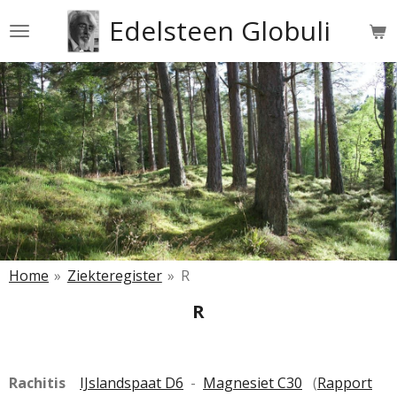
Ga
Edelsteen Globuli
direct
naar
de
hoofdinhoud
Home
»
Ziekteregister
»
R
R
Rachitis
IJslandspaat D6
-
Magnesiet C30
(
Rapport