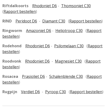
Riftdalkoorts
Rhodoniet D6
-
Thomsoniet C30
(
Rapport bestellen
)
RIND
Peridoot D6
-
Diamant C30
(
Rapport bestellen
)
Ringworm
Amazoniet D6
-
Heliotroop C30
(
Rapport
bestellen
)
Rodehond
Rhodoniet D6
-
Psilomelaan C30
(
Rapport
bestellen
)
Roodvonk
Rhodoniet D6
-
Magnesiet C30
(
Rapport
bestellen
)
Rosacea
Prasioliet D6
-
Schalenblende C30
(
Rapport
bestellen
)
Rugpijn
Verdiet D6
-
Pyroop C30
(
Rapport bestellen
)