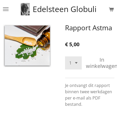
Ga
Edelsteen Globuli
direct
naar
de
Rapport Astma
hoofdinhoud
€ 5,00
In
winkelwage
Je ontvangt dit rapport
binnen twee werkdagen
per e-mail als PDF
bestand.