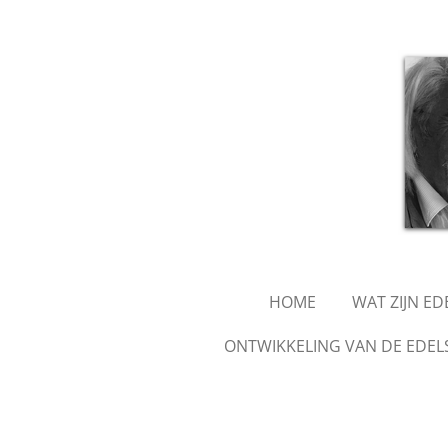
Ga
direct
naar
de
hoofdinhoud
HOME
WAT ZIJN E
ONTWIKKELING VAN DE EDEL