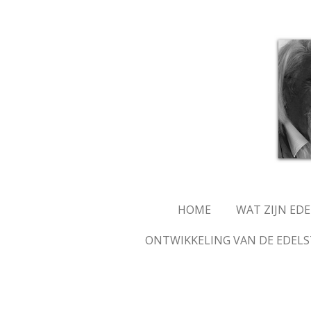
Ga
direct
naar
de
hoofdinhoud
HOME
WAT ZIJN ED
ONTWIKKELING VAN DE EDELS