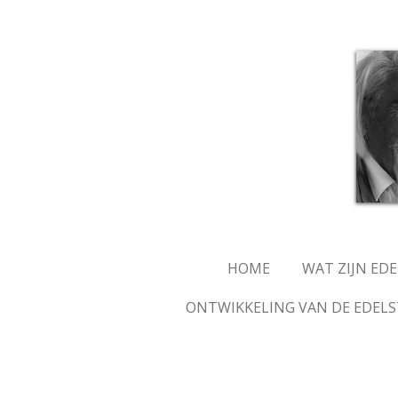
Ga
direct
naar
de
hoofdinhoud
HOME
WAT ZIJN ED
ONTWIKKELING VAN DE EDELS