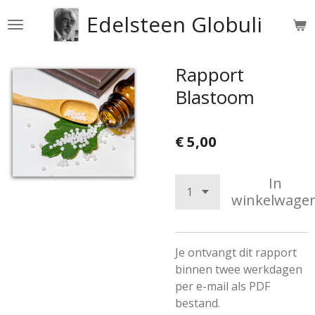
Ga
Edelsteen Globuli
direct
naar
de
Rapport
hoofdinhoud
Blastoom
€ 5,00
In
winkelwage
Je ontvangt dit rapport
binnen twee werkdagen
per e-mail als PDF
bestand.