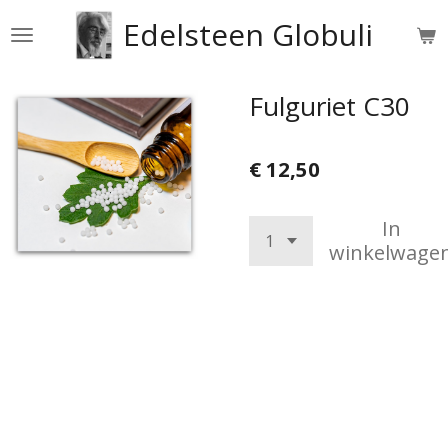
Ga
Edelsteen Globuli
direct
naar
de
Fulguriet C30
hoofdinhoud
€ 12,50
In
winkelwage