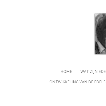
Ga
direct
naar
de
hoofdinhoud
HOME
WAT ZIJN ED
ONTWIKKELING VAN DE EDELS