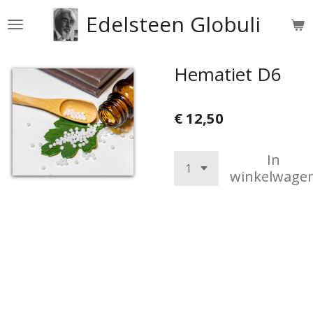
Ga
Edelsteen Globuli
direct
naar
de
Hematiet D6
hoofdinhoud
€ 12,50
In
winkelwage