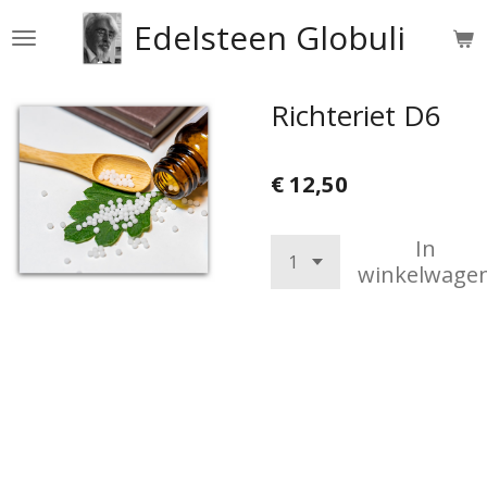
Ga
Edelsteen Globuli
direct
naar
de
Richteriet D6
hoofdinhoud
€ 12,50
In
winkelwage