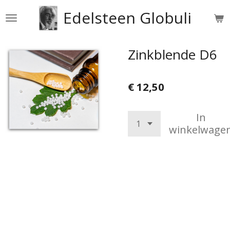
Ga
Edelsteen Globuli
direct
naar
de
Zinkblende D6
hoofdinhoud
€ 12,50
In
winkelwage