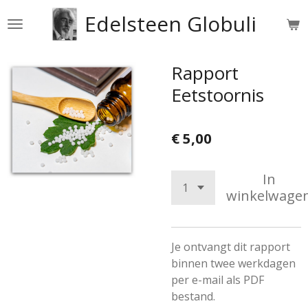
Ga
Edelsteen Globuli
direct
naar
de
Rapport
hoofdinhoud
Eetstoornis
€ 5,00
In
winkelwage
Je ontvangt dit rapport
binnen twee werkdagen
per e-mail als PDF
bestand.