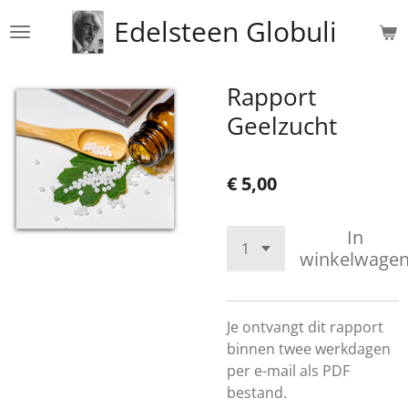
Ga
Edelsteen Globuli
direct
naar
de
Rapport
hoofdinhoud
Geelzucht
€ 5,00
In
winkelwage
Je ontvangt dit rapport
binnen twee werkdagen
per e-mail als PDF
bestand.