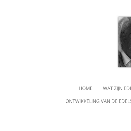
Ga
direct
naar
de
hoofdinhoud
HOME
WAT ZIJN E
ONTWIKKELING VAN DE EDEL