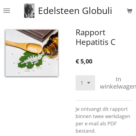
Ga
Edelsteen Globuli
direct
naar
de
Rapport
hoofdinhoud
Hepatitis C
€ 5,00
In
winkelwage
Je ontvangt dit rapport
binnen twee werkdagen
per e-mail als PDF
bestand.