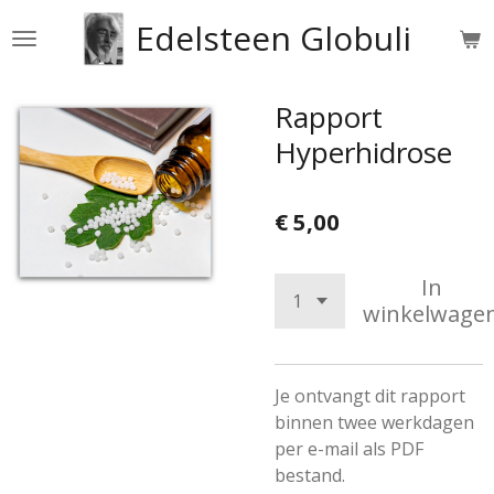
Ga
Edelsteen Globuli
direct
naar
de
Rapport
hoofdinhoud
Hyperhidrose
€ 5,00
In
winkelwage
Je ontvangt dit rapport
binnen twee werkdagen
per e-mail als PDF
bestand.