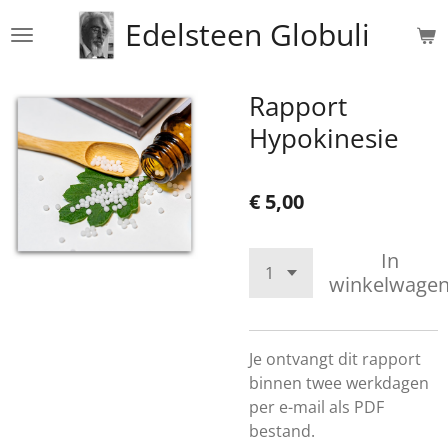
Ga
Edelsteen Globuli
direct
naar
de
Rapport
hoofdinhoud
Hypokinesie
€ 5,00
In
winkelwage
Je ontvangt dit rapport
binnen twee werkdagen
per e-mail als PDF
bestand.