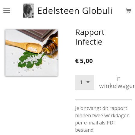
Ga
Edelsteen Globuli
direct
naar
de
Rapport
hoofdinhoud
Infectie
€ 5,00
In
winkelwage
Je ontvangt dit rapport
binnen twee werkdagen
per e-mail als PDF
bestand.