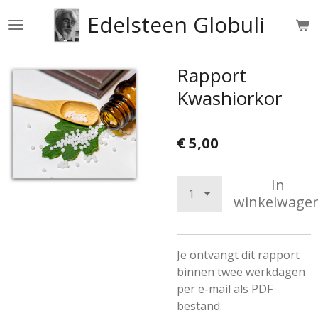
Ga
Edelsteen Globuli
direct
naar
de
Rapport
hoofdinhoud
Kwashiorkor
€ 5,00
In
winkelwage
Je ontvangt dit rapport
binnen twee werkdagen
per e-mail als PDF
bestand.