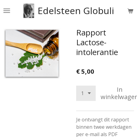
Ga
Edelsteen Globuli
direct
naar
de
Rapport
hoofdinhoud
Lactose-
intolerantie
€ 5,00
In
winkelwage
Je ontvangt dit rapport
binnen twee werkdagen
per e-mail als PDF