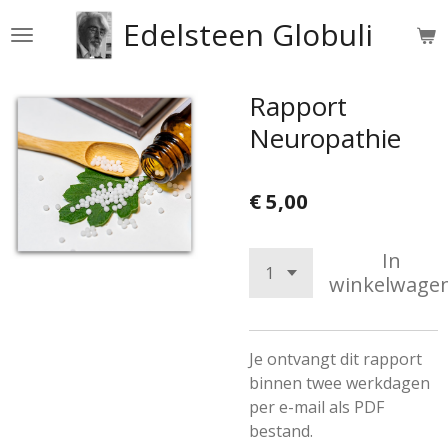
Ga
Edelsteen Globuli
direct
naar
de
Rapport
hoofdinhoud
Neuropathie
€ 5,00
In
winkelwage
Je ontvangt dit rapport
binnen twee werkdagen
per e-mail als PDF
bestand.