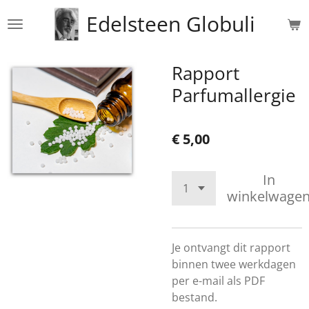
Ga
Edelsteen Globuli
direct
naar
de
Rapport
hoofdinhoud
Parfumallergie
€ 5,00
In
winkelwage
Je ontvangt dit rapport
binnen twee werkdagen
per e-mail als PDF
bestand.