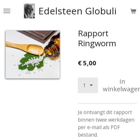
Ga
Edelsteen Globuli
direct
naar
de
Rapport
hoofdinhoud
Ringworm
€ 5,00
In
winkelwage
Je ontvangt dit rapport
binnen twee werkdagen
per e-mail als PDF
bestand.