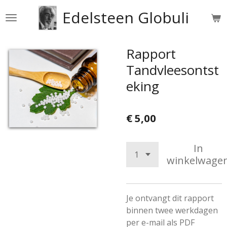
Ga
Edelsteen Globuli
direct
naar
de
Rapport
hoofdinhoud
Tandvleesontst
eking
€ 5,00
In
winkelwage
Je ontvangt dit rapport
binnen twee werkdagen
per e-mail als PDF