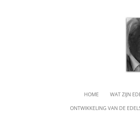
Ga
direct
naar
de
hoofdinhoud
HOME
WAT ZIJN E
ONTWIKKELING VAN DE EDEL