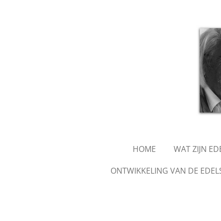
Ga
direct
naar
de
hoofdinhoud
HOME
WAT ZIJN E
ONTWIKKELING VAN DE EDEL