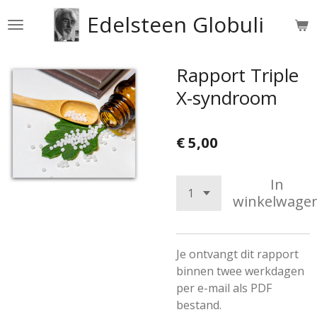
Ga
Edelsteen Globuli
direct
naar
de
Rapport Triple
hoofdinhoud
X-syndroom
€ 5,00
In
winkelwage
Je ontvangt dit rapport
binnen twee werkdagen
per e-mail als PDF
bestand.