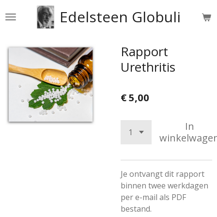
Ga
Edelsteen Globuli
direct
naar
de
Rapport
hoofdinhoud
Urethritis
€ 5,00
In
winkelwage
Je ontvangt dit rapport
binnen twee werkdagen
per e-mail als PDF
bestand.