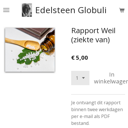
Ga
Edelsteen Globuli
direct
naar
de
Rapport Weil
hoofdinhoud
(ziekte van)
€ 5,00
In
winkelwage
Je ontvangt dit rapport
binnen twee werkdagen
per e-mail als PDF
bestand.