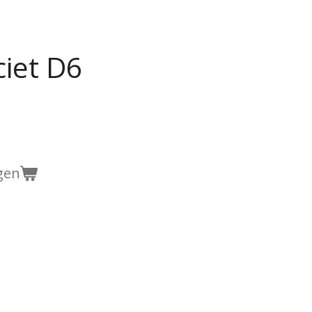
ciet D6
gen