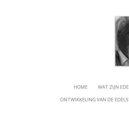
Ga
direct
naar
de
hoofdinhoud
HOME
WAT ZIJN ED
ONTWIKKELING VAN DE EDELS