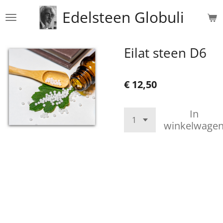
Ga
Edelsteen Globuli
direct
naar
de
Eilat steen D6
hoofdinhoud
€ 12,50
In
winkelwage