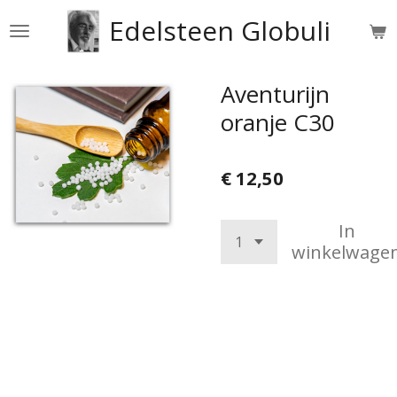
Ga
Edelsteen Globuli
direct
naar
de
Aventurijn
hoofdinhoud
oranje C30
€ 12,50
In
winkelwage