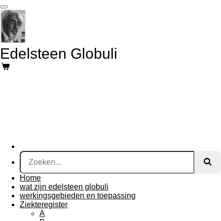
Ga
direct
naar
de
hoofdinhoud
Edelsteen Globuli
Home
wat zijn edelsteen globuli
werkingsgebieden en toepassing
Ziekteregister
A