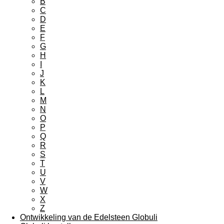
B
C
D
E
F
G
H
I
J
K
L
M
N
O
P
Q
R
S
T
U
V
W
X
Z
Ontwikkeling van de Edelsteen Globuli