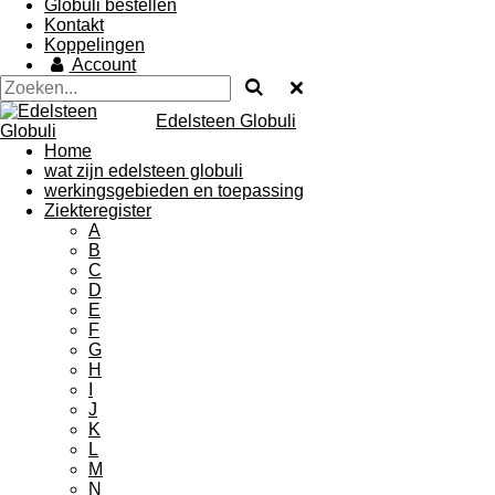
Globuli bestellen
Kontakt
Koppelingen
Account
Edelsteen Globuli
Home
wat zijn edelsteen globuli
werkingsgebieden en toepassing
Ziekteregister
A
B
C
D
E
F
G
H
I
J
K
L
M
N