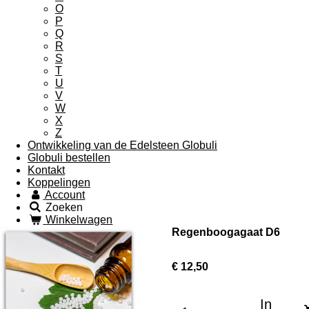
O
P
Q
R
S
T
U
V
W
X
Z
Ontwikkeling van de Edelsteen Globuli
Globuli bestellen
Kontakt
Koppelingen
Account
Zoeken
Winkelwagen
Regenboogagaat D6
€ 12,50
In