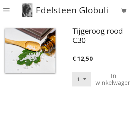
Ga
Edelsteen Globuli
direct
naar
de
Tijgeroog rood
hoofdinhoud
C30
€ 12,50
In
winkelwage