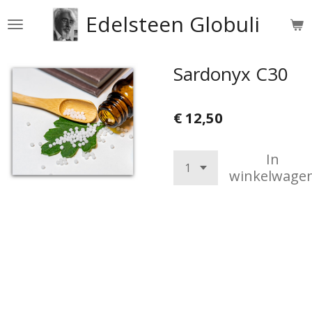
Ga
Edelsteen Globuli
direct
naar
de
Sardonyx C30
hoofdinhoud
€ 12,50
In
winkelwage