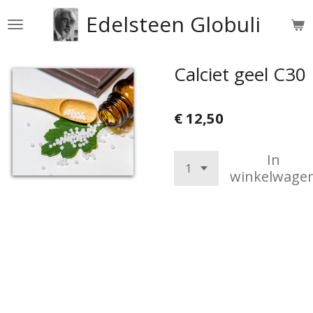
Ga
Edelsteen Globuli
direct
naar
de
Calciet geel C30
hoofdinhoud
€ 12,50
In
winkelwage