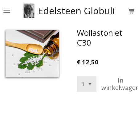
Ga
Edelsteen Globuli
direct
naar
de
Wollastoniet
hoofdinhoud
C30
€ 12,50
In
winkelwage