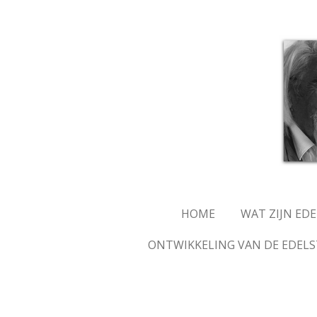
Ga
direct
naar
de
hoofdinhoud
HOME
WAT ZIJN ED
ONTWIKKELING VAN DE EDELS